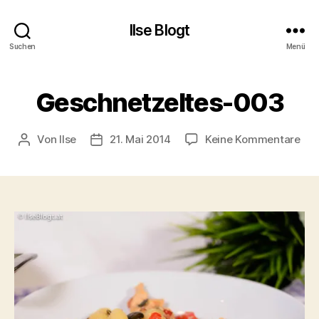
Ilse Blogt
Suchen
Menü
Geschnetzeltes-003
zu
Von
Ilse
21. Mai 2014
Keine Kommentare
Beitragsautor
Beitragsdatum
Ges
00