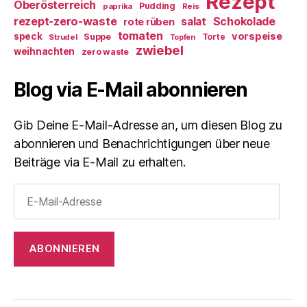
Rezept
Oberösterreich
Pudding
paprika
Reis
rezept-zero-waste
salat
Schokolade
rote rüben
tomaten
vorspeise
speck
Suppe
Torte
Strudel
Topfen
zwiebel
weihnachten
zero waste
Blog via E-Mail abonnieren
Gib Deine E-Mail-Adresse an, um diesen Blog zu
abonnieren und Benachrichtigungen über neue
Beiträge via E-Mail zu erhalten.
E-
Mail-
Adresse
ABONNIEREN