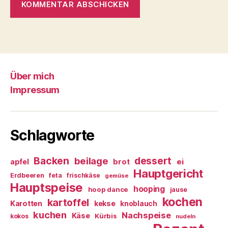
Über mich
Impressum
Schlagworte
Backen
dessert
beilage
ei
apfel
brot
Hauptgericht
Erdbeeren
feta
frischkäse
gemüse
Hauptspeise
hooping
hoop dance
jause
kochen
kartoffel
Karotten
kekse
knoblauch
kuchen
Nachspeise
Käse
Kürbis
kokos
nudeln