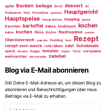
Backen
dessert
beilage
ei
apfel
brot
Hauptgericht
Erdbeeren
feta
frischkäse
gemüse
Hauptspeise
hooping
hoop dance
jause
kochen
kartoffel
Karotten
kekse
knoblauch
kuchen
Nachspeise
Käse
Kürbis
kokos
nudeln
Rezept
Oberösterreich
Pudding
paprika
Reis
rezept-zero-waste
salat
Schokolade
rote rüben
tomaten
vorspeise
speck
Suppe
Torte
Strudel
Topfen
zwiebel
weihnachten
zero waste
Blog via E-Mail abonnieren
Gib Deine E-Mail-Adresse an, um diesen Blog zu
abonnieren und Benachrichtigungen über neue
Beiträge via E-Mail zu erhalten.
E-