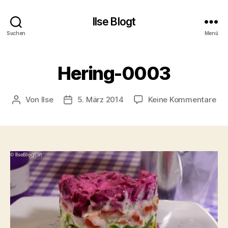
Ilse Blogt
Suchen
Menü
Hering-0003
zu
Von
Ilse
5. März 2014
Keine Kommentare
Beitragsautor
Beitragsdatum
Her
00