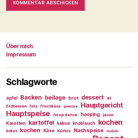
Über mich
Impressum
Schlagworte
Backen
dessert
beilage
ei
apfel
brot
Hauptgericht
Erdbeeren
feta
frischkäse
gemüse
Hauptspeise
hooping
hoop dance
jause
kochen
kartoffel
Karotten
kekse
knoblauch
kuchen
Nachspeise
Käse
Kürbis
kokos
nudeln