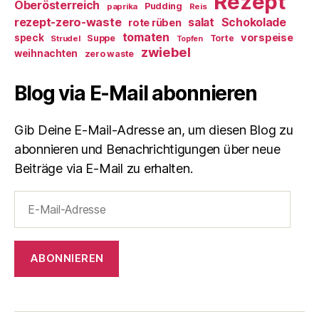
Rezept
Oberösterreich
Pudding
paprika
Reis
rezept-zero-waste
salat
Schokolade
rote rüben
tomaten
vorspeise
speck
Suppe
Torte
Strudel
Topfen
zwiebel
weihnachten
zero waste
Blog via E-Mail abonnieren
Gib Deine E-Mail-Adresse an, um diesen Blog zu
abonnieren und Benachrichtigungen über neue
Beiträge via E-Mail zu erhalten.
E-
Mail-
Adresse
ABONNIEREN