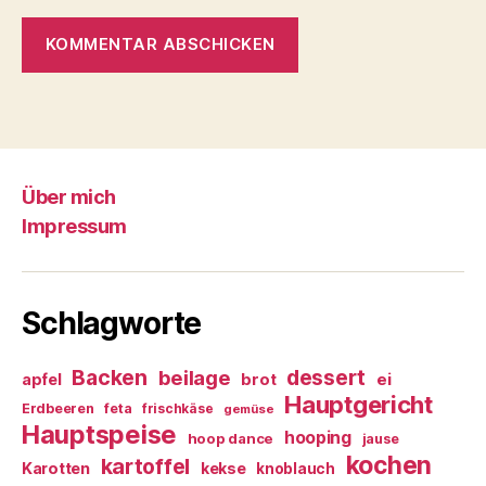
Über mich
Impressum
Schlagworte
Backen
dessert
beilage
ei
apfel
brot
Hauptgericht
Erdbeeren
feta
frischkäse
gemüse
Hauptspeise
hooping
hoop dance
jause
kochen
kartoffel
Karotten
kekse
knoblauch