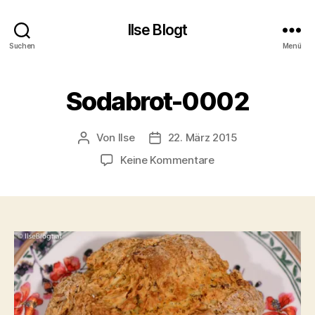
Ilse Blogt
Suchen
Menü
Sodabrot-0002
Von
Ilse
22. März 2015
Beitragsautor
Beitragsdatum
zu
Keine Kommentare
Sodabrot-
0002