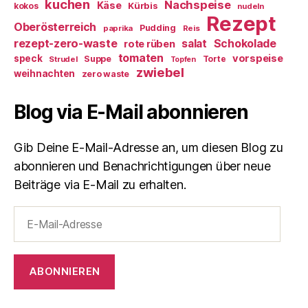
kuchen
Nachspeise
Käse
Kürbis
kokos
nudeln
Rezept
Oberösterreich
Pudding
paprika
Reis
rezept-zero-waste
salat
Schokolade
rote rüben
tomaten
vorspeise
speck
Suppe
Torte
Strudel
Topfen
zwiebel
weihnachten
zero waste
Blog via E-Mail abonnieren
Gib Deine E-Mail-Adresse an, um diesen Blog zu
abonnieren und Benachrichtigungen über neue
Beiträge via E-Mail zu erhalten.
E-
Mail-
Adresse
ABONNIEREN