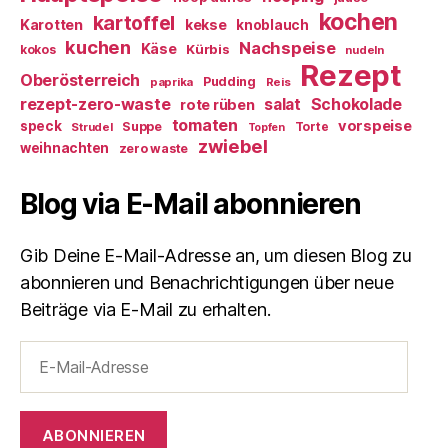
kochen
kartoffel
Karotten
kekse
knoblauch
kuchen
Nachspeise
Käse
Kürbis
kokos
nudeln
Rezept
Oberösterreich
Pudding
paprika
Reis
rezept-zero-waste
salat
Schokolade
rote rüben
tomaten
vorspeise
speck
Suppe
Torte
Strudel
Topfen
zwiebel
weihnachten
zero waste
Blog via E-Mail abonnieren
Gib Deine E-Mail-Adresse an, um diesen Blog zu
abonnieren und Benachrichtigungen über neue
Beiträge via E-Mail zu erhalten.
E-
Mail-
Adresse
ABONNIEREN