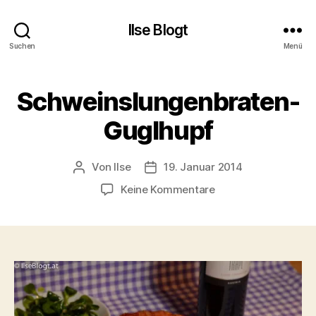
Ilse Blogt
Suchen
Menü
Schweinslungenbraten-
Guglhupf
Von
Ilse
19. Januar 2014
Beitragsautor
Beitragsdatum
zu
Keine Kommentare
Schweinslungenbra
Guglhupf