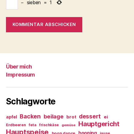
−
sieben
=
1
Über mich
Impressum
Schlagworte
Backen
dessert
beilage
ei
apfel
brot
Hauptgericht
Erdbeeren
feta
frischkäse
gemüse
Hauptspeise
hooping
hoop dance
jause