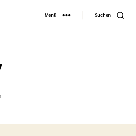
Menü
Suchen
y
zu
e
tante-
fanny