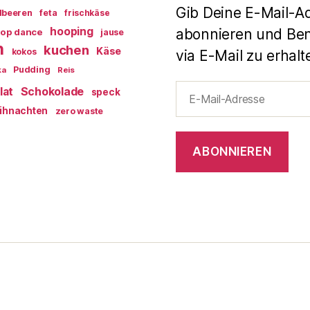
Gib Deine E-Mail-A
dbeeren
feta
frischkäse
hooping
abonnieren und Ben
op dance
jause
n
kuchen
Käse
kokos
via E-Mail zu erhalt
Pudding
ka
Reis
E-
lat
Schokolade
speck
Mail-
ihnachten
zero waste
Adresse
ABONNIEREN