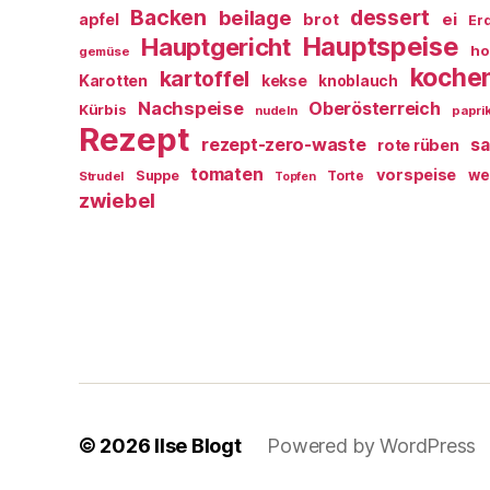
Backen
dessert
beilage
ei
apfel
brot
Er
Hauptspeise
Hauptgericht
ho
gemüse
koche
kartoffel
Karotten
kekse
knoblauch
Nachspeise
Oberösterreich
Kürbis
nudeln
papri
Rezept
rezept-zero-waste
sa
rote rüben
tomaten
vorspeise
we
Suppe
Torte
Strudel
Topfen
zwiebel
© 2026
Ilse Blogt
Powered by WordPress