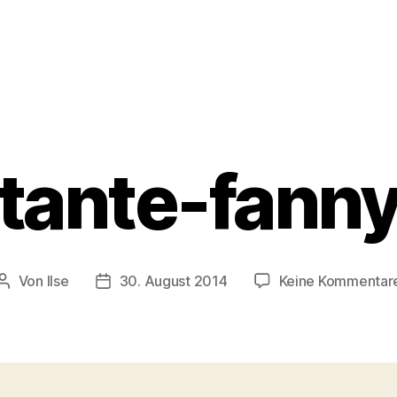
tante-fann
Von
Ilse
30. August 2014
Keine Kommentar
Beitragsautor
Beitragsdatum