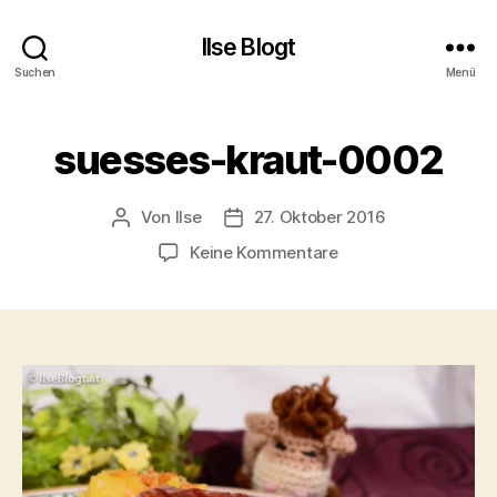
Ilse Blogt
Suchen
Menü
suesses-kraut-0002
Von
Ilse
27. Oktober 2016
Beitragsautor
Beitragsdatum
zu
Keine Kommentare
suesses-
kraut-
0002