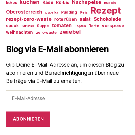
kuchen
Nachspeise
Käse
Kürbis
kokos
nudeln
Rezept
Oberösterreich
Pudding
paprika
Reis
rezept-zero-waste
salat
Schokolade
rote rüben
tomaten
vorspeise
speck
Suppe
Torte
Strudel
Topfen
zwiebel
weihnachten
zero waste
Blog via E-Mail abonnieren
Gib Deine E-Mail-Adresse an, um diesen Blog zu
abonnieren und Benachrichtigungen über neue
Beiträge via E-Mail zu erhalten.
E-
Mail-
Adresse
ABONNIEREN