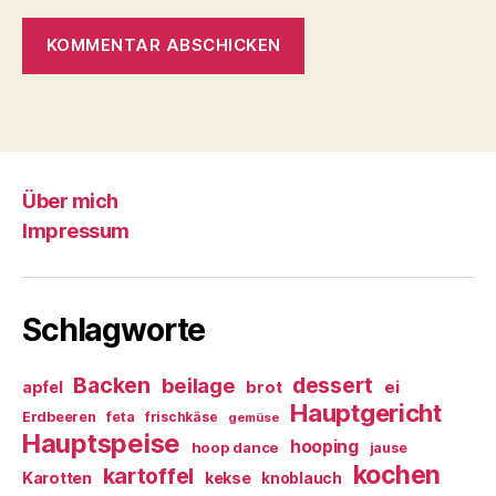
Über mich
Impressum
Schlagworte
Backen
dessert
beilage
ei
apfel
brot
Hauptgericht
Erdbeeren
feta
frischkäse
gemüse
Hauptspeise
hooping
hoop dance
jause
kochen
kartoffel
Karotten
kekse
knoblauch