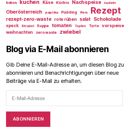
kuchen
Nachspeise
Käse
Kürbis
kokos
nudeln
Rezept
Oberösterreich
Pudding
paprika
Reis
rezept-zero-waste
salat
Schokolade
rote rüben
tomaten
vorspeise
speck
Suppe
Torte
Strudel
Topfen
zwiebel
weihnachten
zero waste
Blog via E-Mail abonnieren
Gib Deine E-Mail-Adresse an, um diesen Blog zu
abonnieren und Benachrichtigungen über neue
Beiträge via E-Mail zu erhalten.
E-
Mail-
Adresse
ABONNIEREN