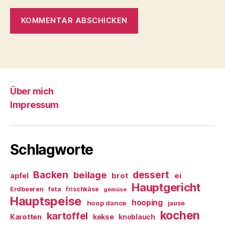
Über mich
Impressum
Schlagworte
Backen
dessert
beilage
ei
apfel
brot
Hauptgericht
Erdbeeren
feta
frischkäse
gemüse
Hauptspeise
hooping
hoop dance
jause
kochen
kartoffel
Karotten
kekse
knoblauch