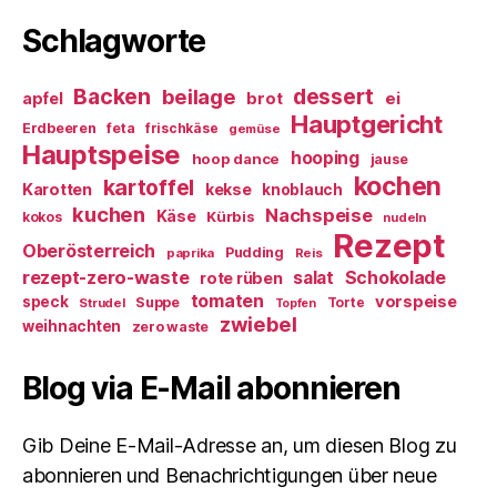
Schlagworte
Backen
dessert
beilage
ei
apfel
brot
Hauptgericht
Erdbeeren
feta
frischkäse
gemüse
Hauptspeise
hooping
hoop dance
jause
kochen
kartoffel
Karotten
kekse
knoblauch
kuchen
Nachspeise
Käse
Kürbis
kokos
nudeln
Rezept
Oberösterreich
Pudding
paprika
Reis
rezept-zero-waste
salat
Schokolade
rote rüben
tomaten
vorspeise
speck
Suppe
Torte
Strudel
Topfen
zwiebel
weihnachten
zero waste
Blog via E-Mail abonnieren
Gib Deine E-Mail-Adresse an, um diesen Blog zu
abonnieren und Benachrichtigungen über neue