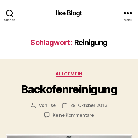
Ilse Blogt
Suchen
Menü
Schlagwort:
Reinigung
Kategorien
ALLGEMEIN
Backofenreinigung
Von
Ilse
29. Oktober 2013
Beitragsautor
Beitragsdatum
zu
Keine Kommentare
Backofenreinigung