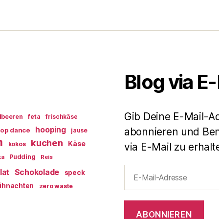
Blog via E
Gib Deine E-Mail-A
dbeeren
feta
frischkäse
hooping
abonnieren und Ben
op dance
jause
n
kuchen
Käse
kokos
via E-Mail zu erhalt
Pudding
ka
Reis
E-
lat
Schokolade
speck
Mail-
ihnachten
zero waste
Adresse
ABONNIEREN