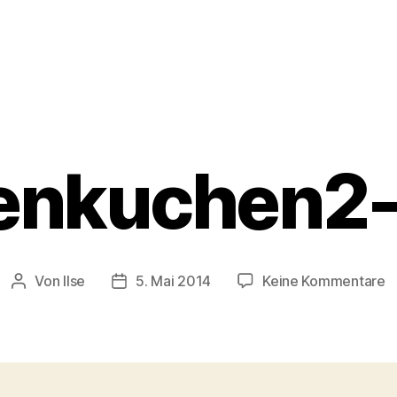
enkuchen2
z
Von
Ilse
5. Mai 2014
Keine Kommentare
Beitragsautor
Beitragsdatum
T
0