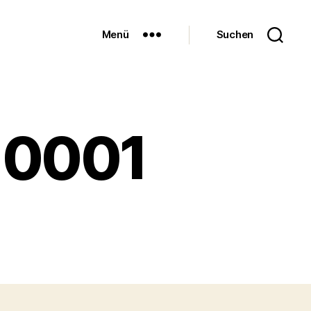
Menü
Suchen
-0001
u
assenkuchen2-
001