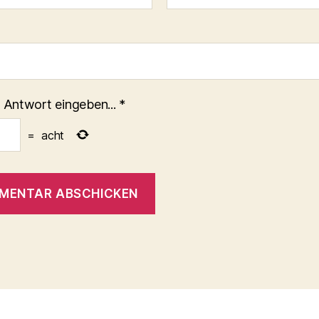
 Antwort eingeben...
*
=
acht