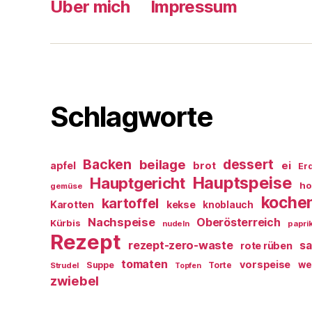
Über mich
Impressum
Schlagworte
Backen
dessert
beilage
ei
apfel
brot
Er
Hauptspeise
Hauptgericht
ho
gemüse
koche
kartoffel
Karotten
kekse
knoblauch
Nachspeise
Oberösterreich
Kürbis
nudeln
papri
Rezept
rezept-zero-waste
sa
rote rüben
tomaten
vorspeise
we
Suppe
Torte
Strudel
Topfen
zwiebel