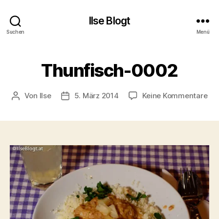
Ilse Blogt
Suchen
Menü
Thunfisch-0002
zu
Von
Ilse
5. März 2014
Keine Kommentare
Beitragsautor
Beitragsdatum
Thu
00