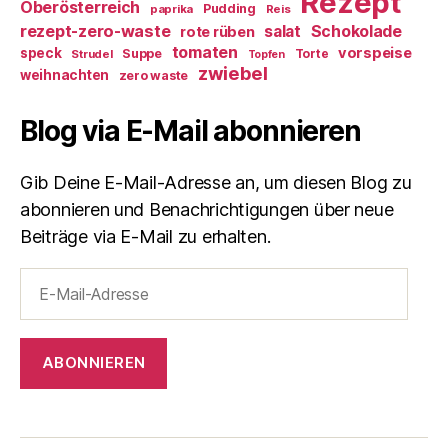
Rezept
Oberösterreich
Pudding
paprika
Reis
rezept-zero-waste
salat
Schokolade
rote rüben
tomaten
vorspeise
speck
Suppe
Torte
Strudel
Topfen
zwiebel
weihnachten
zero waste
Blog via E-Mail abonnieren
Gib Deine E-Mail-Adresse an, um diesen Blog zu
abonnieren und Benachrichtigungen über neue
Beiträge via E-Mail zu erhalten.
E-
Mail-
Adresse
ABONNIEREN