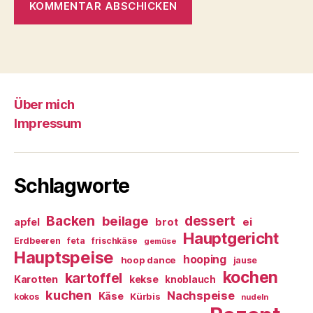
Über mich
Impressum
Schlagworte
Backen
dessert
beilage
ei
apfel
brot
Hauptgericht
Erdbeeren
feta
frischkäse
gemüse
Hauptspeise
hooping
hoop dance
jause
kochen
kartoffel
Karotten
kekse
knoblauch
kuchen
Nachspeise
Käse
Kürbis
kokos
nudeln