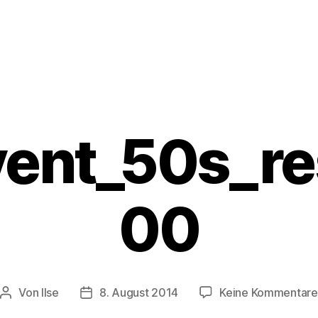
vent_50s_re
00
Von
Ilse
8. August 2014
Keine Kommentare
Beitragsautor
Beitragsdatum