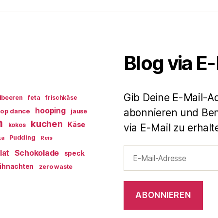
Blog via E
Gib Deine E-Mail-A
dbeeren
feta
frischkäse
hooping
abonnieren und Ben
op dance
jause
n
kuchen
Käse
kokos
via E-Mail zu erhalt
Pudding
ka
Reis
E-
lat
Schokolade
speck
Mail-
ihnachten
zero waste
Adresse
ABONNIEREN