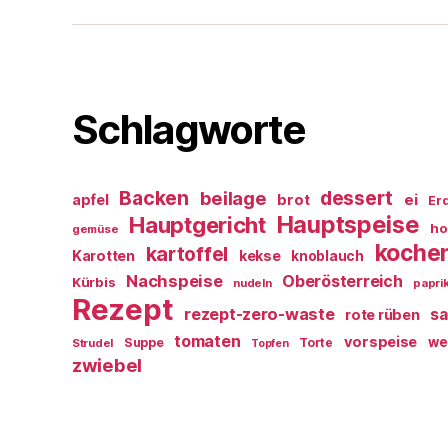
Schlagworte
Backen
dessert
beilage
ei
apfel
brot
Er
Hauptspeise
Hauptgericht
ho
gemüse
koche
kartoffel
Karotten
kekse
knoblauch
Nachspeise
Oberösterreich
Kürbis
nudeln
papri
Rezept
rezept-zero-waste
sa
rote rüben
tomaten
vorspeise
we
Suppe
Torte
Strudel
Topfen
zwiebel