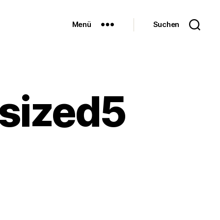
Menü
Suchen
sized5
zu
Blogevent_50s_resized500