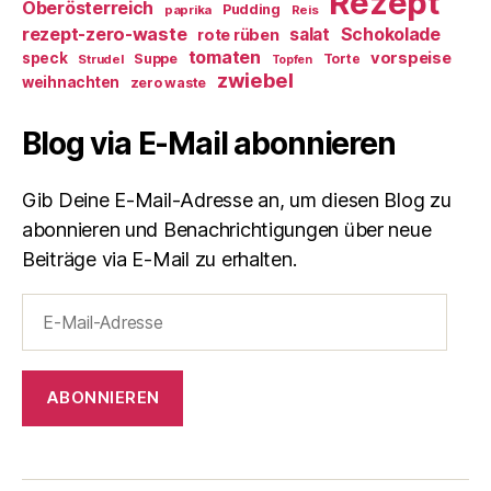
Rezept
Oberösterreich
Pudding
paprika
Reis
rezept-zero-waste
salat
Schokolade
rote rüben
tomaten
vorspeise
speck
Suppe
Torte
Strudel
Topfen
zwiebel
weihnachten
zero waste
Blog via E-Mail abonnieren
Gib Deine E-Mail-Adresse an, um diesen Blog zu
abonnieren und Benachrichtigungen über neue
Beiträge via E-Mail zu erhalten.
E-
Mail-
Adresse
ABONNIEREN