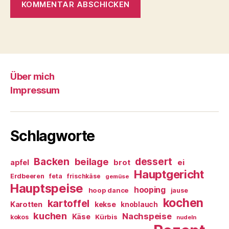
Über mich
Impressum
Schlagworte
Backen
dessert
beilage
ei
apfel
brot
Hauptgericht
Erdbeeren
feta
frischkäse
gemüse
Hauptspeise
hooping
hoop dance
jause
kochen
kartoffel
Karotten
kekse
knoblauch
kuchen
Nachspeise
Käse
Kürbis
kokos
nudeln