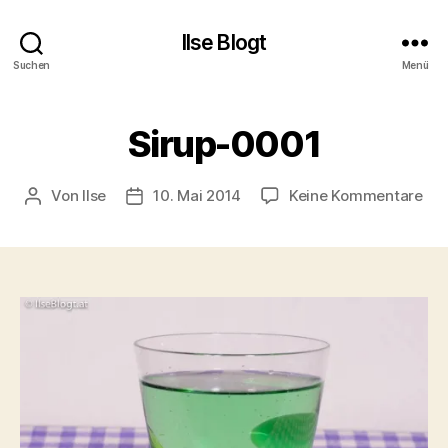
Ilse Blogt
Suchen
Menü
Sirup-0001
zu
Von
Ilse
10. Mai 2014
Keine Kommentare
Beitragsautor
Beitragsdatum
Sir
00