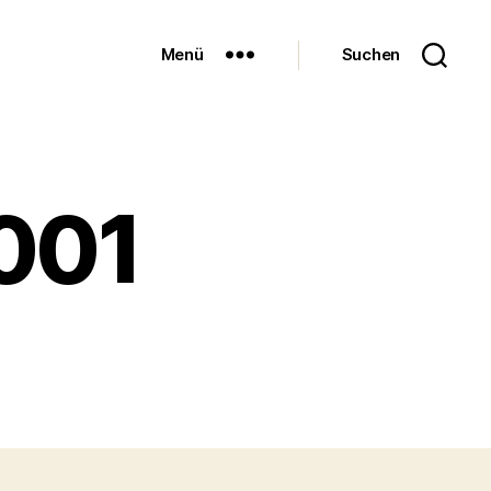
Menü
Suchen
001
u
ickeltorte-
001