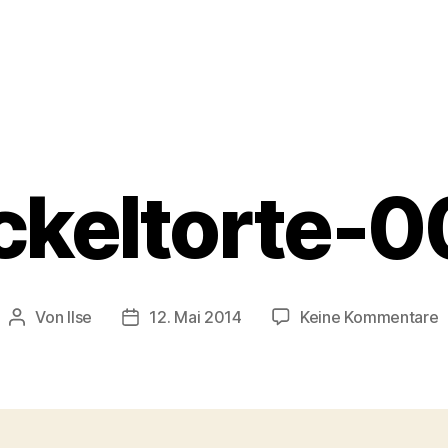
ckeltorte-0
z
Von
Ilse
12. Mai 2014
Keine Kommentare
Beitragsautor
Beitragsdatum
W
0