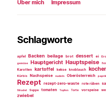
Über mich
Impressum
Schlagworte
Backen
dessert
beilage
ei
apfel
brot
Er
Hauptspeise
Hauptgericht
ho
gemüse
koche
kartoffel
Karotten
kekse
knoblauch
Nachspeise
Oberösterreich
Kürbis
nudeln
papri
Rezept
rezept-zero-waste
sa
rote rüben
tomaten
vorspeise
we
Suppe
Torte
Strudel
Topfen
zwiebel