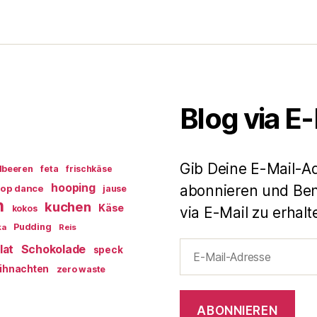
Blog via E
Gib Deine E-Mail-A
dbeeren
feta
frischkäse
hooping
abonnieren und Ben
op dance
jause
n
kuchen
Käse
kokos
via E-Mail zu erhalt
Pudding
ka
Reis
E-
lat
Schokolade
speck
Mail-
ihnachten
zero waste
Adresse
ABONNIEREN