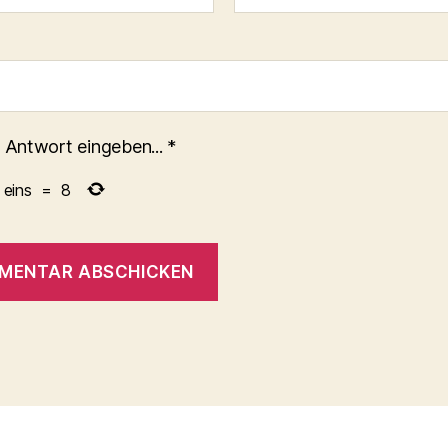
 Antwort eingeben...
*
eins
=
8