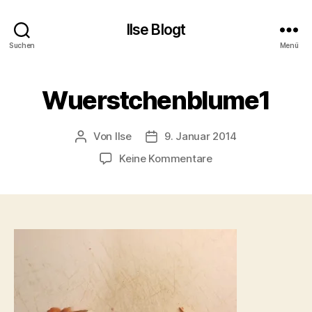
Ilse Blogt
Suchen
Menü
Wuerstchenblume1
Von
Ilse
9. Januar 2014
Beitragsautor
Beitragsdatum
zu
Keine Kommentare
Wuerstchenblume1