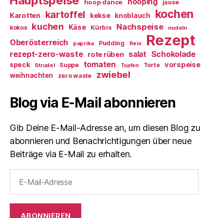
Hauptspeise
hooping
hoop dance
jause
kochen
kartoffel
Karotten
kekse
knoblauch
kuchen
Nachspeise
Käse
Kürbis
kokos
nudeln
Rezept
Oberösterreich
Pudding
paprika
Reis
rezept-zero-waste
salat
Schokolade
rote rüben
tomaten
vorspeise
speck
Suppe
Torte
Strudel
Topfen
zwiebel
weihnachten
zero waste
Blog via E-Mail abonnieren
Gib Deine E-Mail-Adresse an, um diesen Blog zu
abonnieren und Benachrichtigungen über neue
Beiträge via E-Mail zu erhalten.
E-
Mail-
Adresse
ABONNIEREN