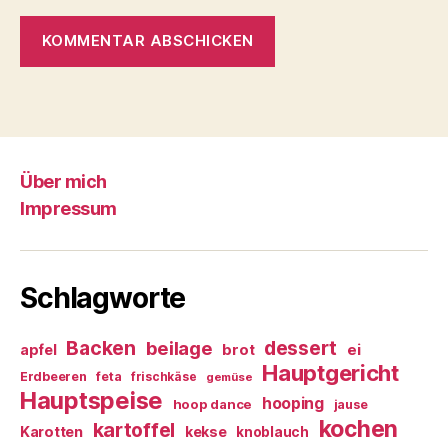
Über mich
Impressum
Schlagworte
Backen
dessert
beilage
ei
apfel
brot
Hauptgericht
Erdbeeren
feta
frischkäse
gemüse
Hauptspeise
hooping
hoop dance
jause
kochen
kartoffel
Karotten
kekse
knoblauch