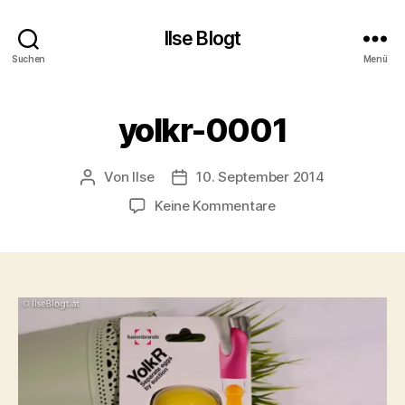
Ilse Blogt
Suchen
Menü
yolkr-0001
Von
Ilse
10. September 2014
Beitragsautor
Beitragsdatum
zu
Keine Kommentare
yolkr-
0001