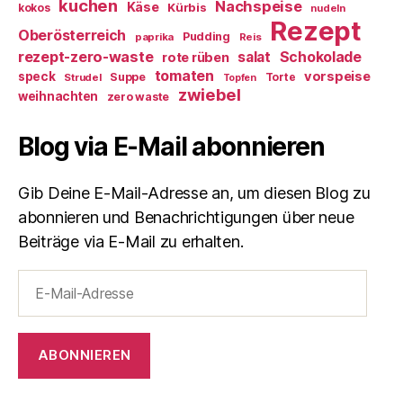
kuchen
Nachspeise
Käse
Kürbis
kokos
nudeln
Rezept
Oberösterreich
Pudding
paprika
Reis
rezept-zero-waste
salat
Schokolade
rote rüben
tomaten
vorspeise
speck
Suppe
Torte
Strudel
Topfen
zwiebel
weihnachten
zero waste
Blog via E-Mail abonnieren
Gib Deine E-Mail-Adresse an, um diesen Blog zu
abonnieren und Benachrichtigungen über neue
Beiträge via E-Mail zu erhalten.
E-
Mail-
Adresse
ABONNIEREN