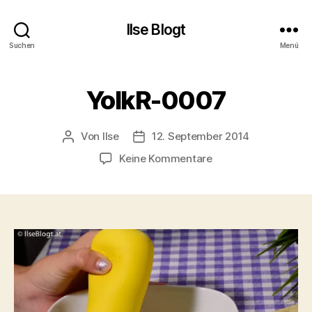
Ilse Blogt
Suchen
Menü
YolkR-0007
Von
Ilse
12. September 2014
Beitragsautor
Beitragsdatum
zu
Keine Kommentare
YolkR-
0007