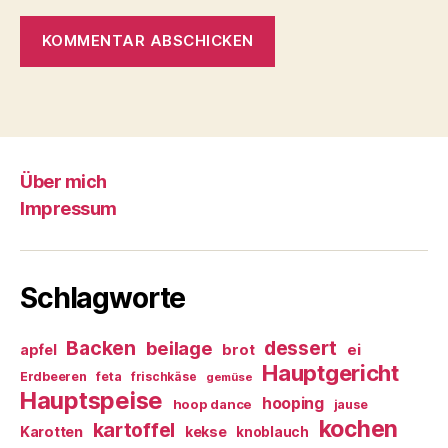
Über mich
Impressum
Schlagworte
Backen
dessert
beilage
ei
apfel
brot
Hauptgericht
Erdbeeren
feta
frischkäse
gemüse
Hauptspeise
hooping
hoop dance
jause
kochen
kartoffel
Karotten
kekse
knoblauch