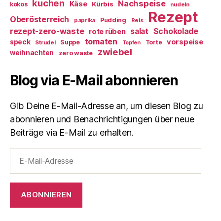
kuchen
Nachspeise
Käse
Kürbis
kokos
nudeln
Rezept
Oberösterreich
Pudding
paprika
Reis
rezept-zero-waste
salat
Schokolade
rote rüben
tomaten
vorspeise
speck
Suppe
Torte
Strudel
Topfen
zwiebel
weihnachten
zero waste
Blog via E-Mail abonnieren
Gib Deine E-Mail-Adresse an, um diesen Blog zu
abonnieren und Benachrichtigungen über neue
Beiträge via E-Mail zu erhalten.
E-
Mail-
Adresse
ABONNIEREN