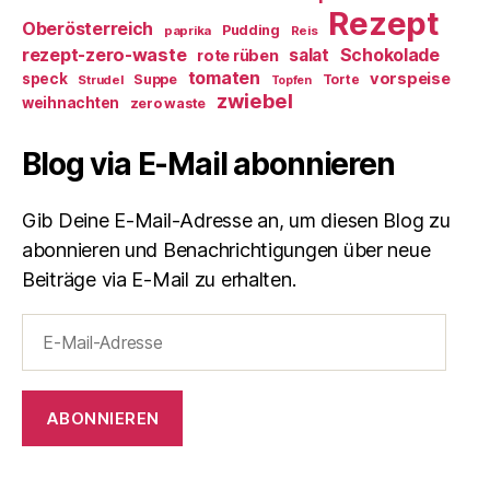
Rezept
Oberösterreich
Pudding
paprika
Reis
rezept-zero-waste
salat
Schokolade
rote rüben
tomaten
vorspeise
speck
Suppe
Torte
Strudel
Topfen
zwiebel
weihnachten
zero waste
Blog via E-Mail abonnieren
Gib Deine E-Mail-Adresse an, um diesen Blog zu
abonnieren und Benachrichtigungen über neue
Beiträge via E-Mail zu erhalten.
E-
Mail-
Adresse
ABONNIEREN