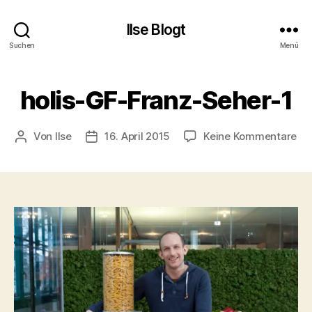
Ilse Blogt
Suchen
Menü
holis-GF-Franz-Seher-1
zu
Von
Ilse
16. April 2015
Keine Kommentare
Beitragsautor
Beitragsdatum
hol
GF
Fr
Se
1