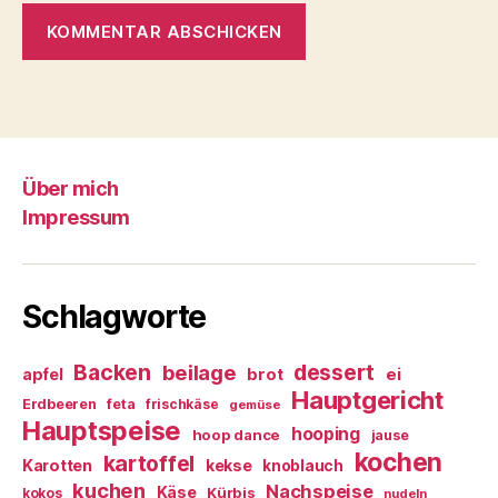
Über mich
Impressum
Schlagworte
Backen
dessert
beilage
ei
apfel
brot
Hauptgericht
Erdbeeren
feta
frischkäse
gemüse
Hauptspeise
hooping
hoop dance
jause
kochen
kartoffel
Karotten
kekse
knoblauch
kuchen
Nachspeise
Käse
Kürbis
kokos
nudeln