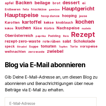
Backen
dessert
beilage
ei
apfel
brot
Hauptgericht
Erdbeeren
feta
frischkäse
gemüse
Hauptspeise
hooping
hoop dance
jause
kochen
kartoffel
Karotten
kekse
knoblauch
kuchen
Nachspeise
Käse
Kürbis
kokos
nudeln
Rezept
Oberösterreich
Pudding
paprika
Reis
rezept-zero-waste
salat
Schokolade
rote rüben
tomaten
vorspeise
speck
Suppe
Torte
Strudel
Topfen
zwiebel
weihnachten
zero waste
Blog via E-Mail abonnieren
Gib Deine E-Mail-Adresse an, um diesen Blog zu
abonnieren und Benachrichtigungen über neue
Beiträge via E-Mail zu erhalten.
E-
Mail-