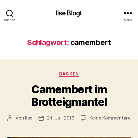
Ilse Blogt
Suchen
Menü
Schlagwort:
camembert
Kategorien
BACKEN
Camembert im
Brotteigmantel
zu
Von
Ilse
24. Juli 2013
Keine Kommentare
Beitragsautor
Beitragsdatum
Ca
im
Bro