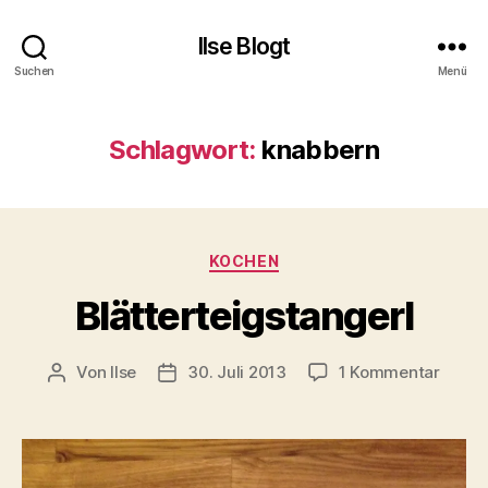
Ilse Blogt
Suchen
Menü
Schlagwort:
knabbern
Kategorien
KOCHEN
Blätterteigstangerl
zu
Von
Ilse
30. Juli 2013
1 Kommentar
Beitragsautor
Beitragsdatum
Blätte