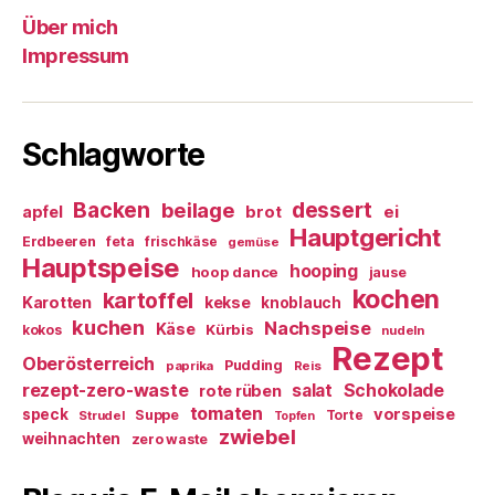
Über mich
Impressum
Schlagworte
Backen
dessert
beilage
ei
apfel
brot
Hauptgericht
Erdbeeren
feta
frischkäse
gemüse
Hauptspeise
hooping
hoop dance
jause
kochen
kartoffel
Karotten
kekse
knoblauch
kuchen
Nachspeise
Käse
Kürbis
kokos
nudeln
Rezept
Oberösterreich
Pudding
paprika
Reis
rezept-zero-waste
salat
Schokolade
rote rüben
tomaten
vorspeise
speck
Suppe
Torte
Strudel
Topfen
zwiebel
weihnachten
zero waste