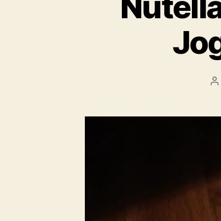
Nutell
Jo
B