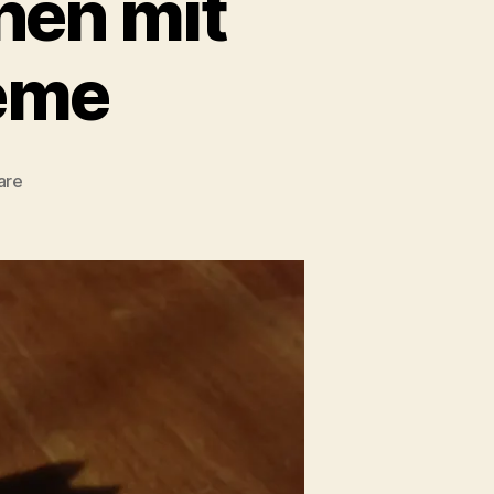
hen mit
eme
zu
are
Nutella
Zwieback
Kuchen
mit
Joghurt
Sahne
Creme