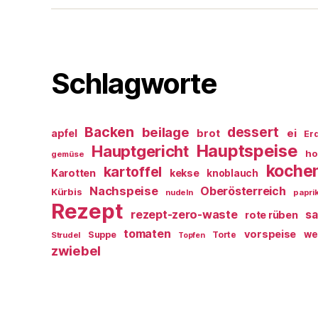
Schlagworte
Backen
dessert
beilage
ei
apfel
brot
Er
Hauptspeise
Hauptgericht
ho
gemüse
koche
kartoffel
Karotten
kekse
knoblauch
Nachspeise
Oberösterreich
Kürbis
nudeln
papri
Rezept
rezept-zero-waste
sa
rote rüben
tomaten
vorspeise
we
Suppe
Torte
Strudel
Topfen
zwiebel