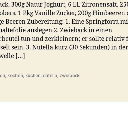
ck, 300g Natur Joghurt, 6 EL Zitronensaft, 2
obers, 1 Pkg Vanille Zucker, 200g Himbeeren 
ge Beeren Zubereitung: 1. Eine Springform mi
haltefolie auslegen 2. Zwieback in einen
rbeutel tun und zerkleinern; er sollte relativ 
selt sein. 3. Nutella kurz (30 Sekunden) in de
elle […]
en
,
kochen
,
kuchen
,
nutella
,
zwieback
rter