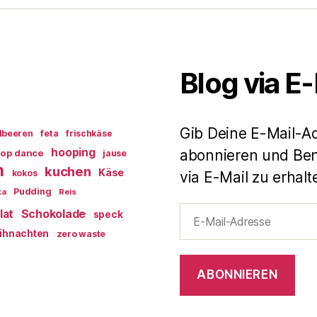
Blog via E
Gib Deine E-Mail-A
dbeeren
feta
frischkäse
hooping
abonnieren und Ben
op dance
jause
n
kuchen
Käse
kokos
via E-Mail zu erhalt
Pudding
ka
Reis
E-
lat
Schokolade
speck
Mail-
ihnachten
zero waste
Adresse
ABONNIEREN