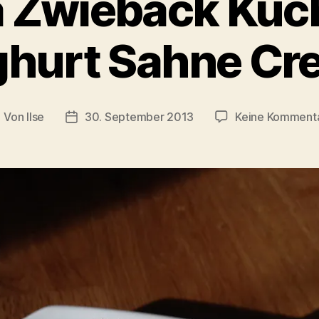
a Zwieback Kuc
ghurt Sahne Cr
Von
Ilse
30. September 2013
Keine Komment
eitragsautor
Beitragsdatum