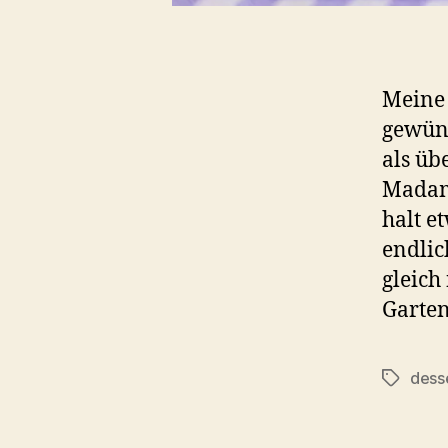
Meine 
gewüns
als ü
Madame
halt e
endlic
gleich
Garten
dess
Schlagwö