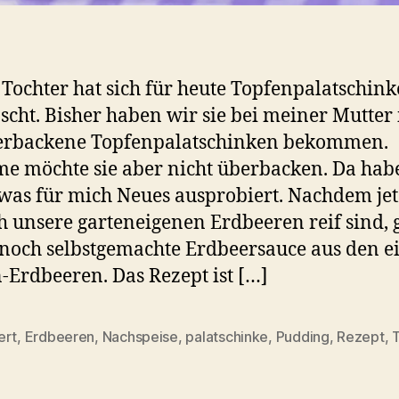
Tochter hat sich für heute Topfenpalatschin
cht. Bisher haben wir sie bei meiner Mutte
berbackene Topfenpalatschinken bekommen.
 möchte sie aber nicht überbacken. Da habe
twas für mich Neues ausprobiert. Nachdem jet
h unsere garteneigenen Erdbeeren reif sind, 
 noch selbstgemachte Erdbeersauce aus den e
-Erdbeeren. Das Rezept ist […]
ert
,
Erdbeeren
,
Nachspeise
,
palatschinke
,
Pudding
,
Rezept
,
rter