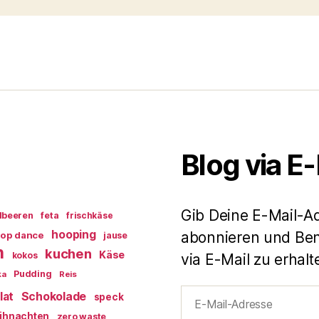
Blog via E
Gib Deine E-Mail-A
dbeeren
feta
frischkäse
hooping
abonnieren und Ben
op dance
jause
n
kuchen
Käse
kokos
via E-Mail zu erhalt
Pudding
ka
Reis
E-
lat
Schokolade
speck
Mail-
ihnachten
zero waste