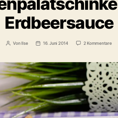
enpalatschinke
Erdbeersauce
zu
Von
Ilse
16. Juni 2014
2 Kommentare
Beitragsautor
Beitragsdatum
To
mit
Er