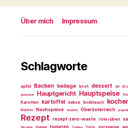
Über mich
Impressum
Schlagworte
Backen
dessert
beilage
ei
apfel
brot
Er
Hauptspeise
Hauptgericht
ho
gemüse
koche
kartoffel
Karotten
kekse
knoblauch
Nachspeise
Oberösterreich
Kürbis
nudeln
papri
Rezept
rezept-zero-waste
sa
rote rüben
tomaten
vorspeise
we
Suppe
Torte
Strudel
Topfen