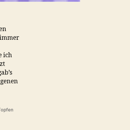
ken
r immer
 ich
zt
gab’s
igenen
Topfen