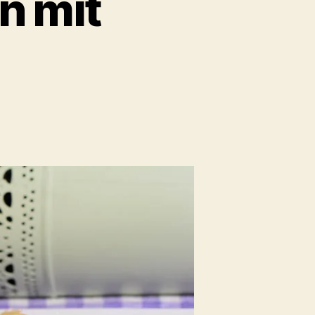
n mit
pfenpalatschinken
dbeersauce