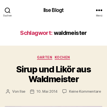
Ilse Blogt
Suchen
Menü
Schlagwort:
waldmeister
Kategorien
GARTEN
KOCHEN
Sirup und Likör aus
Waldmeister
zu
Von
Ilse
10. Mai 2014
Keine Kommentare
Beitragsautor
Beitragsdatum
Sir
un
Lik