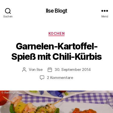
Ilse Blogt
Suchen
Menü
Kategorien
KOCHEN
Garnelen-Kartoffel-
Spieß mit Chili-Kürbis
Von
Ilse
30. September 2014
Beitragsautor
Beitragsdatum
zu
2 Kommentare
Garnelen-
Kartoffel-
Spieß
mit
Chili-
Kürbis