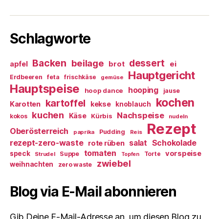
Schlagworte
Backen
dessert
beilage
ei
apfel
brot
Hauptgericht
Erdbeeren
feta
frischkäse
gemüse
Hauptspeise
hooping
hoop dance
jause
kochen
kartoffel
Karotten
kekse
knoblauch
kuchen
Nachspeise
Käse
Kürbis
kokos
nudeln
Rezept
Oberösterreich
Pudding
paprika
Reis
rezept-zero-waste
salat
Schokolade
rote rüben
tomaten
vorspeise
speck
Suppe
Torte
Strudel
Topfen
zwiebel
weihnachten
zero waste
Blog via E-Mail abonnieren
Gib Deine E-Mail-Adresse an, um diesen Blog zu