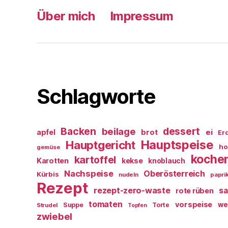
Über mich
Impressum
Schlagworte
Backen
dessert
beilage
ei
apfel
brot
Er
Hauptspeise
Hauptgericht
ho
gemüse
koche
kartoffel
Karotten
kekse
knoblauch
Nachspeise
Oberösterreich
Kürbis
nudeln
papri
Rezept
rezept-zero-waste
sa
rote rüben
tomaten
vorspeise
we
Suppe
Torte
Strudel
Topfen
zwiebel