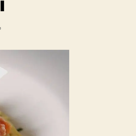
i
zu
e
Lachs
Spaghetti