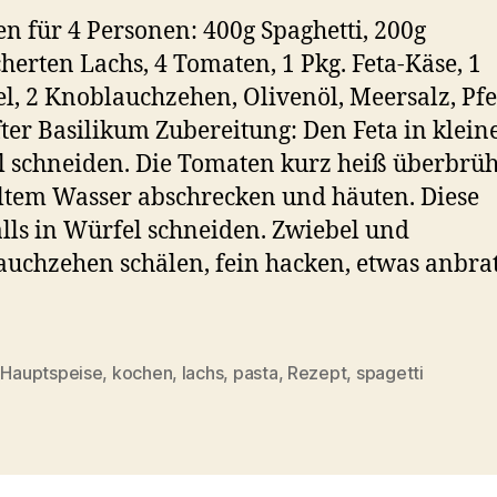
n für 4 Personen: 400g Spaghetti, 200g
herten Lachs, 4 Tomaten, 1 Pkg. Feta-Käse, 1
l, 2 Knoblauchzehen, Olivenöl, Meersalz, Pfe
ter Basilikum Zubereitung: Den Feta in klein
 schneiden. Die Tomaten kurz heiß überbrüh
ltem Wasser abschrecken und häuten. Diese
lls in Würfel schneiden. Zwiebel und
uchzehen schälen, fein hacken, etwas anbra
,
Hauptspeise
,
kochen
,
lachs
,
pasta
,
Rezept
,
spagetti
rter