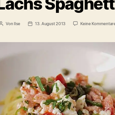
Lachs Spaghett
Von
Ilse
13. August 2013
Keine Kommentar
Beitragsautor
Beitragsdatum