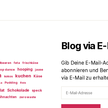
Blog via E
Gib Deine E-Mail-A
dbeeren
feta
frischkäse
hooping
abonnieren und Ben
op dance
jause
n
kuchen
Käse
kokos
via E-Mail zu erhalt
Pudding
ka
Reis
E-
lat
Schokolade
speck
Mail-
ihnachten
zero waste
Adresse