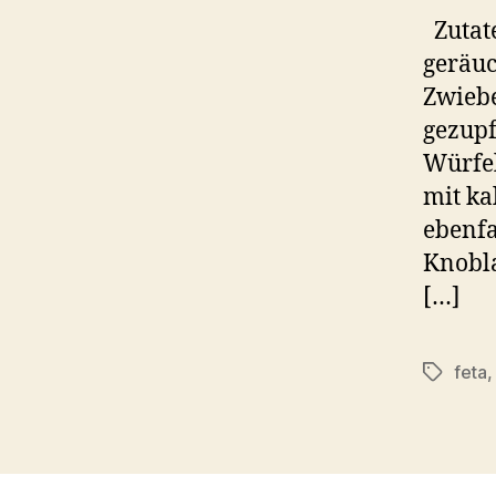
Zutate
geräuc
Zwiebe
gezupf
Würfel
mit ka
ebenfa
Knobla
[…]
feta
Schlagwö