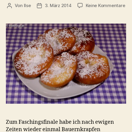
zu
Von
Ilse
3. März 2014
Keine Kommentare
Beitragsautor
Beitragsdatum
Bau
Zum Faschingsfinale habe ich nach ewigen
Zeiten wieder einmal Bauernkrapfen