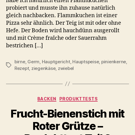
habe ich natürlich einen Flammkuchen
probiert und musste ihn zuhause natürlich
gleich nachbacken. Flammkuchen ist einer
Pizza sehr ähnlich. Der Teig ist mit oder ohne
Hefe. Der Boden wird hauchdünn ausgerollt
und mit Crème fraîche oder Sauerrahm
bestrichen […]
birne
,
Germ
,
Hauptgericht
,
Hauptspeise
,
pinienkerne
,
Schlagwörter
Rezept
,
ziegenkäse
,
zwiebel
Kategorien
BACKEN
PRODUKTTESTS
Frucht-Bienenstich mit
Roter Grütze –