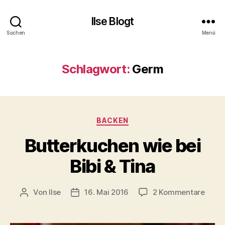
Ilse Blogt
Suchen
Menü
Schlagwort:
Germ
Kategorien
BACKEN
Butterkuchen wie bei
Bibi & Tina
zu
Von
Ilse
16. Mai 2016
2 Kommentare
Beitragsautor
Beitragsdatum
Butte
wie
bei