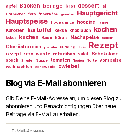
Backen
dessert
beilage
ei
apfel
brot
Hauptgericht
Erdbeeren
feta
frischkäse
gemüse
Hauptspeise
hooping
hoop dance
jause
kochen
kartoffel
Karotten
kekse
knoblauch
kuchen
Nachspeise
Käse
Kürbis
kokos
nudeln
Rezept
Oberösterreich
Pudding
paprika
Reis
rezept-zero-waste
salat
Schokolade
rote rüben
tomaten
vorspeise
speck
Suppe
Torte
Strudel
Topfen
zwiebel
weihnachten
zero waste
Blog via E-Mail abonnieren
Gib Deine E-Mail-Adresse an, um diesen Blog zu
abonnieren und Benachrichtigungen über neue
Beiträge via E-Mail zu erhalten.
E-