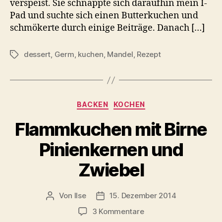
verspeist. Sie schnappte sich daraufhin mein I-
Pad und suchte sich einen Butterkuchen und
schmökerte durch einige Beiträge. Danach […]
dessert
,
Germ
,
kuchen
,
Mandel
,
Rezept
Schlagwörter
Kategorien
BACKEN
KOCHEN
Flammkuchen mit Birne
Pinienkernen und
Zwiebel
Von
Ilse
15. Dezember 2014
Beitragsautor
Beitragsdatum
zu
3 Kommentare
Flammkuchen