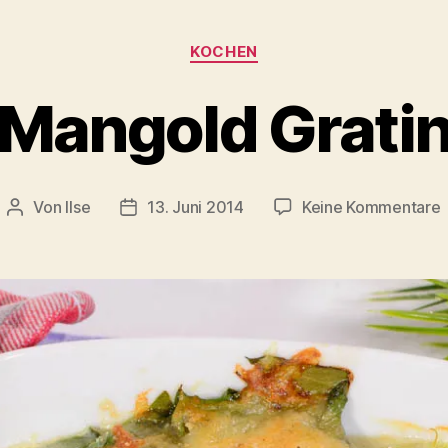
Kategorien
KOCHEN
Mangold Grati
Von
Ilse
13. Juni 2014
Keine Kommentare
Beitragsautor
Beitragsdatum
G