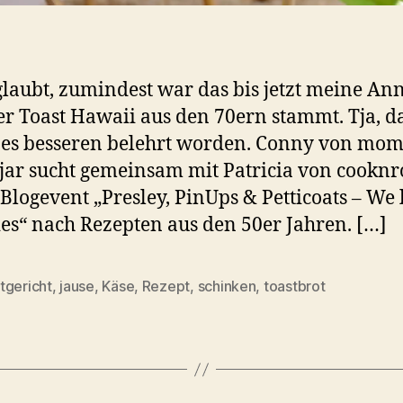
glaubt, zumindest war das bis jetzt meine A
er Toast Hawaii aus den 70ern stammt. Tja, d
nes besseren belehrt worden. Conny von mom
y jar sucht gemeinsam mit Patricia von cooknro
Blogevent „Presley, PinUps & Petticoats – We 
ies“ nach Rezepten aus den 50er Jahren. […]
tgericht
,
jause
,
Käse
,
Rezept
,
schinken
,
toastbrot
rter