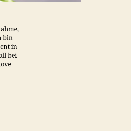
nnahme,
a bin
ent in
ll bei
love