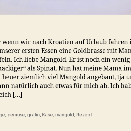
wenn wir nach Kroatien auf Urlaub fahren i
unserer ersten Essen eine Goldbrasse mit Ma
feln. Ich liebe Mangold. Er ist noch ein wenig
ackiger“ als Spinat. Nun hat meine Mama i
 heuer ziemlich viel Mangold angebaut, tja 
dann natürlich auch etwas für mich ab. Ich ha
leich […]
age
,
gemüse
,
gratin
,
Käse
,
mangold
,
Rezept
rter