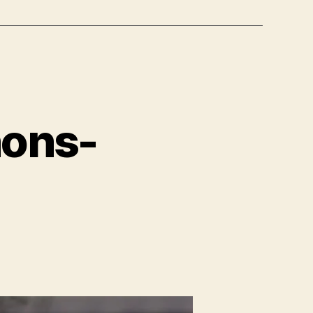
nons-
zu
efülltes
Champignons-
Grillgemüse