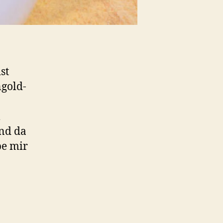
st
ngold-
m
und da
be mir