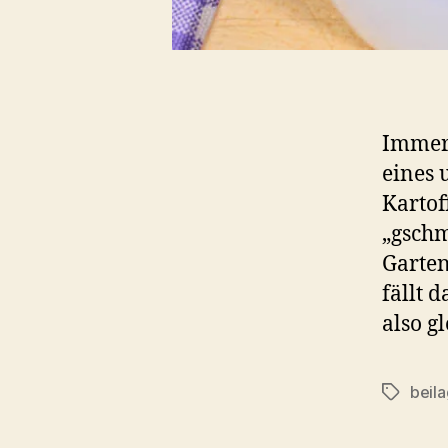
Immer 
eines 
Kartof
„gschm
Garten
fällt 
also g
beil
Schlagwö