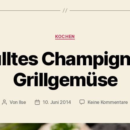
Kategorien
KOCHEN
lltes Champig
Grillgemüse
Von
Ilse
10. Juni 2014
Keine Kommentare
Beitragsautor
Beitragsdatum
G