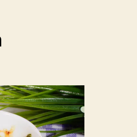
n
zu
Mangold
ratin