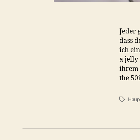
Jeder 
dass d
ich ei
a jell
ihrem 
the 50
Haup
Schlagwö