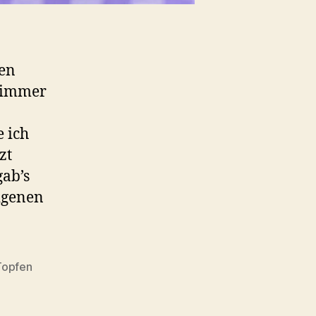
ken
r immer
 ich
zt
gab’s
igenen
Topfen