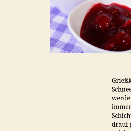
Grießk
Schnee
werden
immer 
Schich
drauf 