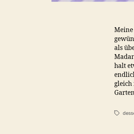
Meine 
gewüns
als ü
Madame
halt e
endlic
gleich
Garten
dess
Schlagwö