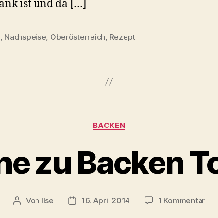
rank ist und da […]
ß
,
Nachspeise
,
Oberösterreich
,
Rezept
rter
Kategorien
BACKEN
e zu Backen T
zu
Von
Ilse
16. April 2014
1 Kommentar
Beitragsautor
Beitragsdatum
Oh