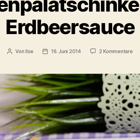
enpalatschinke
Erdbeersauce
zu
Von
Ilse
16. Juni 2014
2 Kommentare
Beitragsautor
Beitragsdatum
To
mit
Er