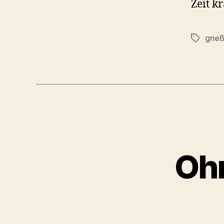
Zeit k
grie
Schlagwö
Ohn