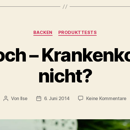
Kategorien
BACKEN
PRODUKTTESTS
och – Krankenko
nicht?
z
Von
Ilse
6. Juni 2014
Keine Kommentare
Beitragsautor
Beitragsdatum
G
–
K
o