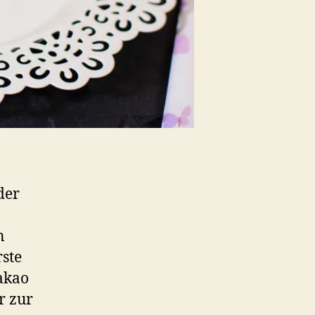
der
n
ste
akao
r zur