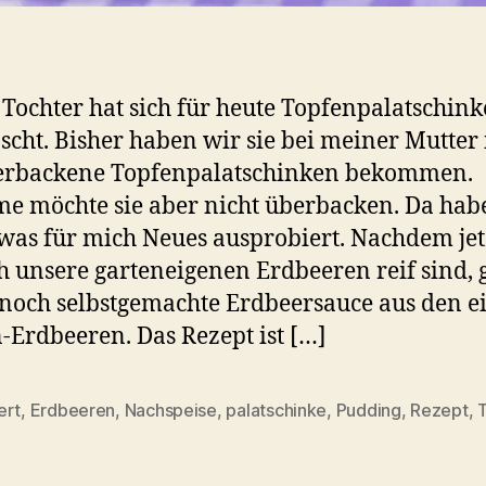
Tochter hat sich für heute Topfenpalatschin
cht. Bisher haben wir sie bei meiner Mutte
berbackene Topfenpalatschinken bekommen.
 möchte sie aber nicht überbacken. Da habe
twas für mich Neues ausprobiert. Nachdem jet
h unsere garteneigenen Erdbeeren reif sind, 
 noch selbstgemachte Erdbeersauce aus den e
-Erdbeeren. Das Rezept ist […]
ert
,
Erdbeeren
,
Nachspeise
,
palatschinke
,
Pudding
,
Rezept
,
rter