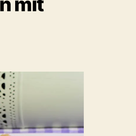
n mit
pfenpalatschinken
dbeersauce