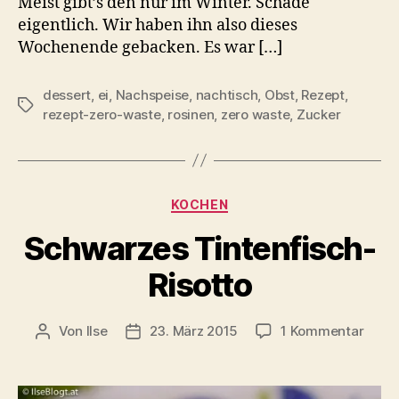
Meist gibt’s den nur im Winter. Schade
eigentlich. Wir haben ihn also dieses
Wochenende gebacken. Es war […]
dessert
,
ei
,
Nachspeise
,
nachtisch
,
Obst
,
Rezept
,
Schlagwörter
rezept-zero-waste
,
rosinen
,
zero waste
,
Zucker
Kategorien
KOCHEN
Schwarzes Tintenfisch-
Risotto
zu
Von
Ilse
23. März 2015
1 Kommentar
Beitragsautor
Beitragsdatum
Schw
Tinte
Risot