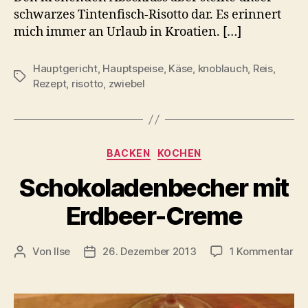
schwarzes Tintenfisch-Risotto dar. Es erinnert
mich immer an Urlaub in Kroatien. […]
Hauptgericht
,
Hauptspeise
,
Käse
,
knoblauch
,
Reis
,
Schlagwörter
Rezept
,
risotto
,
zwiebel
Kategorien
BACKEN
KOCHEN
Schokoladenbecher mit
Erdbeer-Creme
zu
Von
Ilse
26. Dezember 2013
1 Kommentar
Beitragsautor
Beitragsdatum
Sc
mi
Er