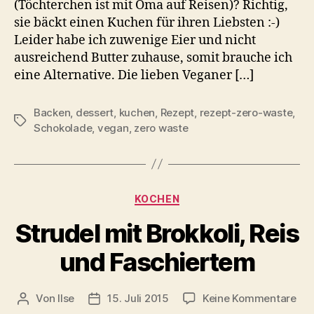
(Töchterchen ist mit Oma auf Reisen)? Richtig,
sie bäckt einen Kuchen für ihren Liebsten :-)
Leider habe ich zuwenige Eier und nicht
ausreichend Butter zuhause, somit brauche ich
eine Alternative. Die lieben Veganer […]
Backen
,
dessert
,
kuchen
,
Rezept
,
rezept-zero-waste
,
Schlagwörter
Schokolade
,
vegan
,
zero waste
Kategorien
KOCHEN
Strudel mit Brokkoli, Reis
und Faschiertem
zu
Von
Ilse
15. Juli 2015
Keine Kommentare
Beitragsautor
Beitragsdatum
Str