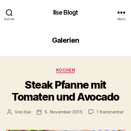
Ilse Blogt
Suchen
Menü
Galerien
Kategorien
KOCHEN
Steak Pfanne mit
Tomaten und Avocado
zu
Von
Ilse
5. November 2015
1 Kommentar
Beitragsautor
Beitragsdatum
Ste
Pfa
mit