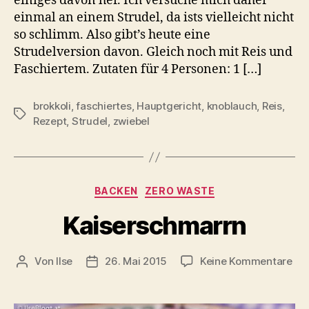
einiges davon her. Ich versuche mich daher
einmal an einem Strudel, da ists vielleicht nicht
so schlimm. Also gibt’s heute eine
Strudelversion davon. Gleich noch mit Reis und
Faschiertem. Zutaten für 4 Personen: 1 […]
brokkoli
,
faschiertes
,
Hauptgericht
,
knoblauch
,
Reis
,
Schlagwörter
Rezept
,
Strudel
,
zwiebel
Kategorien
BACKEN
ZERO WASTE
Kaiserschmarrn
zu
Von
Ilse
26. Mai 2015
Keine Kommentare
Beitragsautor
Beitragsdatum
Kai