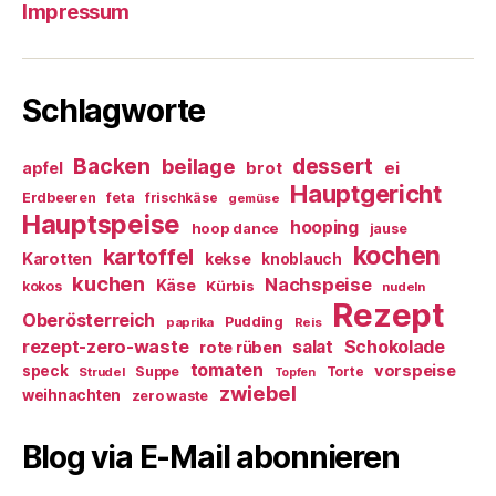
Impressum
Schlagworte
Backen
dessert
beilage
ei
apfel
brot
Hauptgericht
Erdbeeren
feta
frischkäse
gemüse
Hauptspeise
hooping
hoop dance
jause
kochen
kartoffel
Karotten
kekse
knoblauch
kuchen
Nachspeise
Käse
Kürbis
kokos
nudeln
Rezept
Oberösterreich
Pudding
paprika
Reis
rezept-zero-waste
salat
Schokolade
rote rüben
tomaten
vorspeise
speck
Suppe
Torte
Strudel
Topfen
zwiebel
weihnachten
zero waste
Blog via E-Mail abonnieren