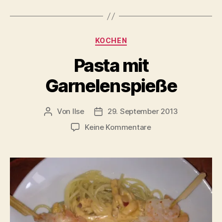
Kategorien
KOCHEN
Pasta mit
Garnelenspieße
Von
Ilse
29. September 2013
Beitragsautor
Beitragsdatum
zu
Keine Kommentare
Pasta
mit
Garnelenspieße