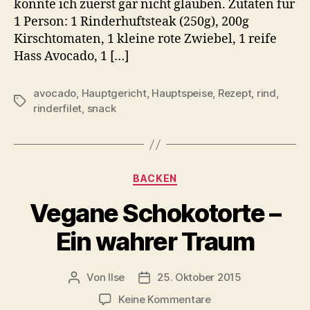
konnte ich zuerst gar nicht glauben. Zutaten für
1 Person: 1 Rinderhuftsteak (250g), 200g
Kirschtomaten, 1 kleine rote Zwiebel, 1 reife
Hass Avocado, 1 […]
avocado
,
Hauptgericht
,
Hauptspeise
,
Rezept
,
rind
,
Schlagwörter
rinderfilet
,
snack
Kategorien
BACKEN
Vegane Schokotorte –
Ein wahrer Traum
Von
Ilse
25. Oktober 2015
Beitragsautor
Beitragsdatum
zu
Keine Kommentare