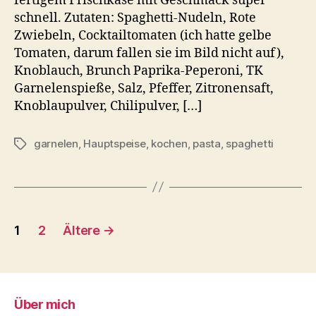
fertigem Frischkäse mit Geschmack super
schnell. Zutaten: Spaghetti-Nudeln, Rote
Zwiebeln, Cocktailtomaten (ich hatte gelbe
Tomaten, darum fallen sie im Bild nicht auf),
Knoblauch, Brunch Paprika-Peperoni, TK
Garnelenspieße, Salz, Pfeffer, Zitronensaft,
Knoblaupulver, Chilipulver, […]
garnelen
,
Hauptspeise
,
kochen
,
pasta
,
spaghetti
Schlagwörter
Beitragsnavigation
1
2
Ältere
→
Über mich