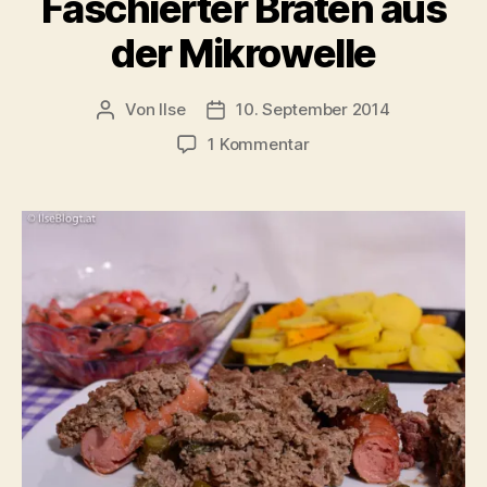
Faschierter Braten aus
der Mikrowelle
Von
Ilse
10. September 2014
Beitragsautor
Beitragsdatum
zu
1 Kommentar
Faschierter
Braten
aus
der
Mikrowelle