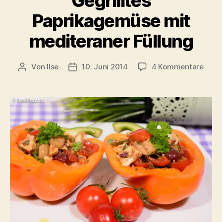
Gegrilltes
Paprikagemüse mit
mediteraner Füllung
zu
Von
Ilse
10. Juni 2014
4 Kommentare
Beitragsautor
Beitragsdatum
Gegri
Papr
mit
medi
Füllu