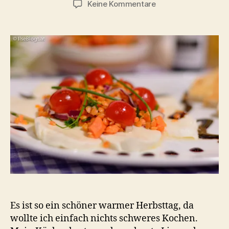
zu
Keine Kommentare
Roter
Tomaten-
Linsensalat
auf
Mozzarella
Es ist so ein schöner warmer Herbsttag, da
wollte ich einfach nichts schweres Kochen.