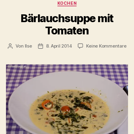
Kategorien
KOCHEN
Bärlauchsuppe mit
Tomaten
zu
Von
Ilse
8. April 2014
Keine Kommentare
Beitragsautor
Beitragsdatum
Bär
mit
To