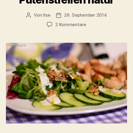
Von
Ilse
26. September 2014
Beitragsautor
Beitragsdatum
zu
2 Kommentare
Gemischter
Salat
mit
Putenstreifen
natur