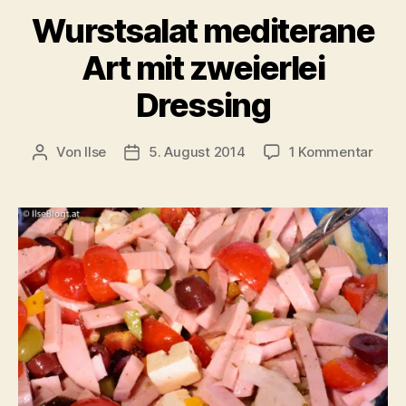
Wurstsalat mediterane
Art mit zweierlei
Dressing
zu
Von
Ilse
5. August 2014
1 Kommentar
Beitragsautor
Beitragsdatum
Wurs
medi
Art
mit
zweie
Dres