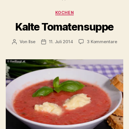
Kategorien
KOCHEN
Kalte Tomatensuppe
zu
Von
Ilse
11. Juli 2014
3 Kommentare
Beitragsautor
Beitragsdatum
Kalte
Toma