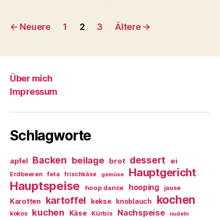
Beitragsnavigation
←
Neuere
1
2
3
Ältere
→
Über mich
Impressum
Schlagworte
Backen
dessert
beilage
ei
apfel
brot
Hauptgericht
Erdbeeren
feta
frischkäse
gemüse
Hauptspeise
hooping
hoop dance
jause
kochen
kartoffel
Karotten
kekse
knoblauch
kuchen
Nachspeise
Käse
Kürbis
kokos
nudeln