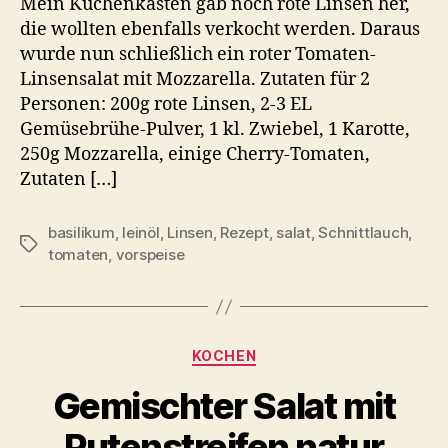
Mein Küchenkasten gab noch rote Linsen her,
die wollten ebenfalls verkocht werden. Daraus
wurde nun schließlich ein roter Tomaten-
Linsensalat mit Mozzarella. Zutaten für 2
Personen: 200g rote Linsen, 2-3 EL
Gemüsebrühe-Pulver, 1 kl. Zwiebel, 1 Karotte,
250g Mozzarella, einige Cherry-Tomaten,
Zutaten […]
basilikum
,
leinöl
,
Linsen
,
Rezept
,
salat
,
Schnittlauch
,
Schlagwörter
tomaten
,
vorspeise
Kategorien
KOCHEN
Gemischter Salat mit
Putenstreifen natur